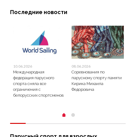
Последние новости
10.06.2026
08.06.2026
31.
Международная
Соревнования по
МС 
федерация парусного
парусному спорту памяти
«От
спорта сняла все
Кирика Михаила
Сод
ограничения с
Федоровича
белорусских спортсменов
Парусный спорт для взрослых