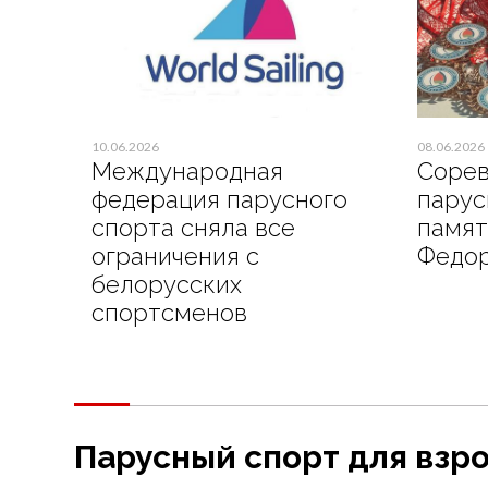
10.06.2026
08.06.2026
Международная
Сорев
федерация парусного
парус
спорта сняла все
памят
ограничения с
Федо
белорусских
спортсменов
Парусный спорт для взр