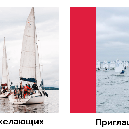
 желающих
Пригла