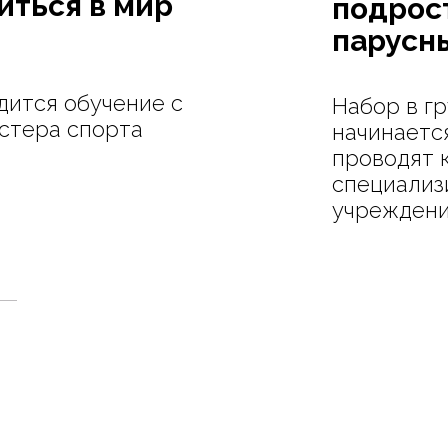
иться в мир
подрос
парусн
дится обучение с
Набор в г
астера спорта
начинается
проводят 
специализ
учреждени