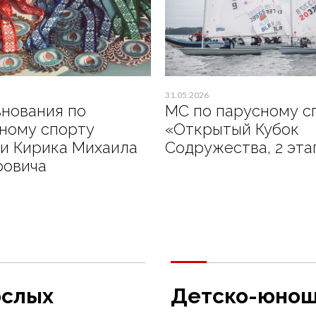
31.05.2026
нования по
МС по парусному с
ному спорту
«Открытый Кубок
и Кирика Михаила
Содружества, 2 эта
ровича
ослых
Детско-юнош