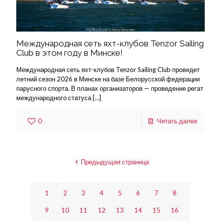
Международная сеть яхт-клубов Tenzor Sailing
Club в этом году в Минске!
Международная сеть яхт-клубов Tenzor Sailing Club проведет
летний сезон 2026 в Минске на базе Белорусской федерации
парусного спорта. В планах организаторов — проведение регат
международного статуса
[…]
0
Читать далее
Предыдущая страница
1
2
3
4
5
6
7
8
9
10
11
12
13
14
15
16